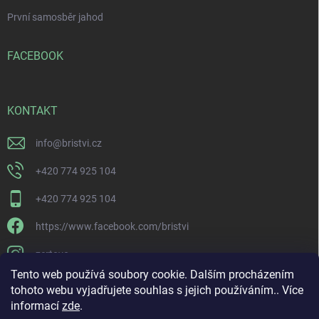
První samosběr jahod
FACEBOOK
KONTAKT
info
@
bristvi.cz
+420 774 925 104
+420 774 925 104
https://www.facebook.com/bristvi
zertovo
Tento web používá soubory cookie. Dalším procházením
tohoto webu vyjadřujete souhlas s jejich používáním.. Více
informací
zde
.