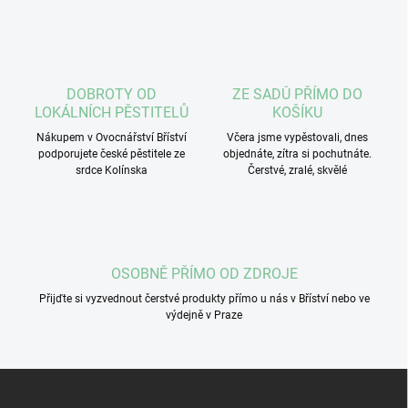
v
l
á
d
a
c
DOBROTY OD
ZE SADŮ PŘÍMO DO
í
LOKÁLNÍCH PĚSTITELŮ
KOŠÍKU
p
r
Nákupem v Ovocnářství Bříství
Včera jsme vypěstovali, dnes
podporujete české pěstitele ze
v
objednáte, zítra si pochutnáte.
srdce Kolínska
Čerstvé, zralé, skvělé
k
y
v
ý
p
i
OSOBNĚ PŘÍMO OD ZDROJE
s
u
Přijďte si vyzvednout čerstvé produkty přímo u nás v Bříství nebo ve
výdejně v Praze
Z
á