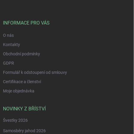
p
a
t
í
INFORMACE PRO VÁS
O nás
Kontakty
Obchodní podmínky
GDPR
Formulář k odstoupení od smlouvy
Certifikace a členství
Moje objednávka
NOVINKY Z BŘÍSTVÍ
Švestky 2026
Samosběry jahod 2026