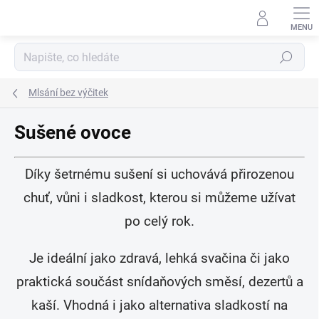
Přejít
na
obsah
Hledat
Mlsání bez výčitek
Sušené ovoce
Díky šetrnému sušení si uchovává přirozenou
chuť, vůni i sladkost, kterou si můžeme užívat
po celý rok.
Je ideální jako zdravá, lehká svačina či jako
praktická součást snídaňových směsí, dezertů a
kaší. Vhodná i jako alternativa sladkostí na