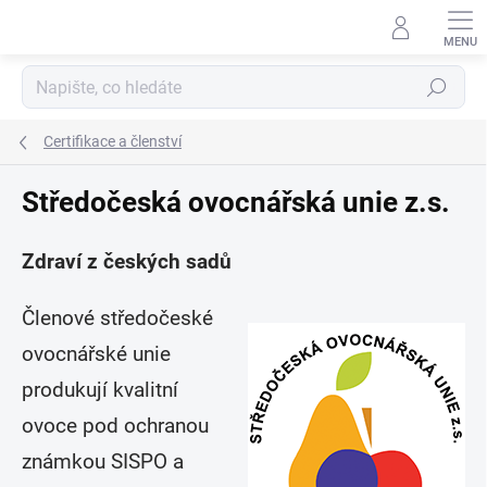
Přejít
na
obsah
Hledat
Certifikace a členství
Středočeská ovocnářská unie z.s.
Zdraví z českých sadů
Členové středočeské
ovocnářské unie
produkují kvalitní
ovoce pod ochranou
známkou SISPO a