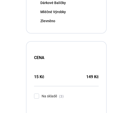
Dárkové Balíčky
Mléčné Výrobky
Zlevněno
CENA
15
Kč
149
Kč
Na skladě
3