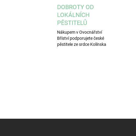
DOBROTY OD
LOKÁLNÍCH
PĚSTITELŮ
Nákupem v Ovocnářství
Bříství podporujete české
pěstitele ze srdce Kolínska
Z
á
p