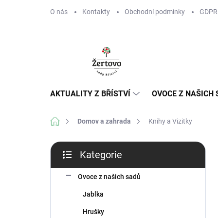
Přejít
O nás
Kontakty
Obchodní podmínky
GDPR
na
obsah
AKTUALITY Z BŘÍSTVÍ
OVOCE Z NAŠICH
Domů
Domov a zahrada
Knihy a Vizitky
P
Kategorie
o
Přeskočit
s
kategorie
t
Ovoce z našich sadů
r
Jablka
a
n
Hrušky