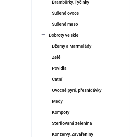
Brambůrky, Tyčinky
Sušené ovoce
Sušené maso
Dobroty ve skle
Džemy a Marmelády
Želé
Povidla
Čatní
Ovocné pyré, přesnídávky
Medy
Kompoty
Sterilovaná zelenina
Konzervy, Zavařeniny