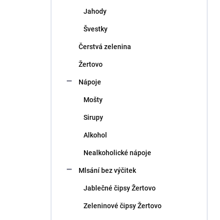
n
Jahody
í
p
Švestky
a
n
Čerstvá zelenina
e
Žertovo
l
Nápoje
Mošty
Sirupy
Alkohol
Nealkoholické nápoje
Mlsání bez výčitek
Jablečné čipsy Žertovo
Zeleninové čipsy Žertovo