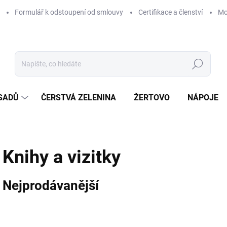
Formulář k odstoupení od smlouvy
Certifikace a členství
Mo
Hledat
 SADŮ
ČERSTVÁ ZELENINA
ŽERTOVO
NÁPOJE
Knihy a vizitky
Nejprodávanější
V
ý