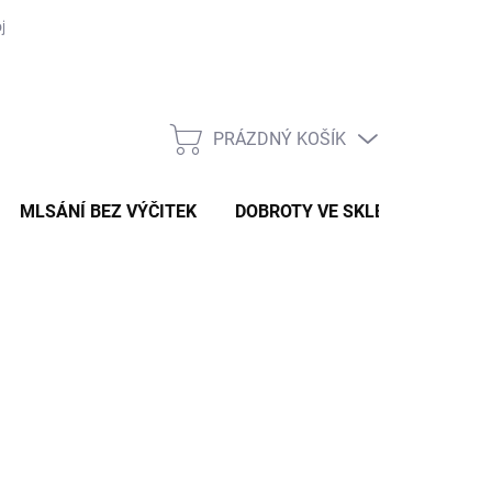
je objednávka
PRÁZDNÝ KOŠÍK
NÁKUPNÍ
KOŠÍK
MLSÁNÍ BEZ VÝČITEK
DOBROTY VE SKLE
VAŘENÍ