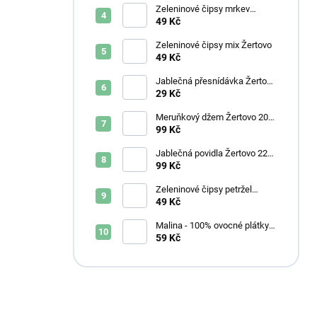
Zeleninové čipsy mrkev
Žertovo
49 Kč
Zeleninové čipsy mix Žertovo
49 Kč
Jablečná přesnídávka Žertovo
250 ml
29 Kč
Meruňkový džem Žertovo 200
g
99 Kč
Jablečná povidla Žertovo 220
g
99 Kč
Zeleninové čipsy petržel
Žertovo
49 Kč
Malina - 100% ovocné plátky
Rebarberry
59 Kč