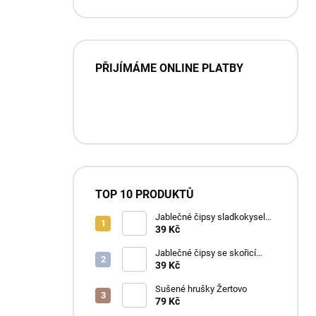
PŘIJÍMÁME ONLINE PLATBY
TOP 10 PRODUKTŮ
Jablečné čipsy sladkokyselé
Žertovo
39 Kč
Jablečné čipsy se skořicí
Žertovo
39 Kč
Sušené hrušky Žertovo
79 Kč