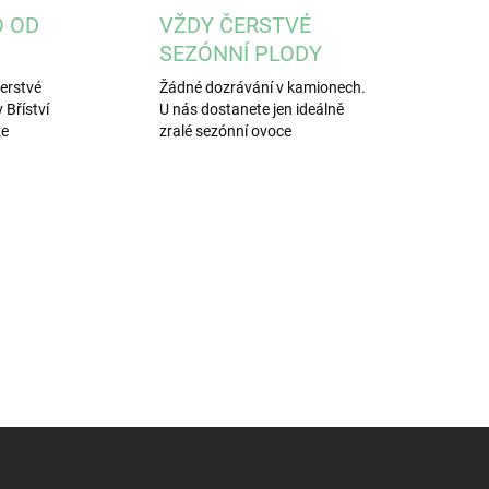
O OD
VŽDY ČERSTVÉ
SEZÓNNÍ PLODY
čerstvé
Žádné dozrávání v kamionech.
 Bříství
U nás dostanete jen ideálně
ze
zralé sezónní ovoce