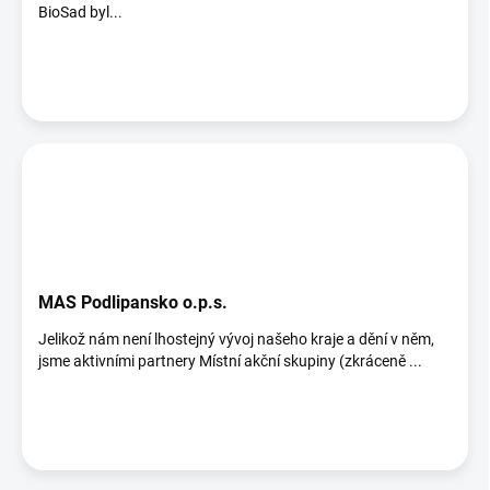
ů
BioSad byl...
MAS Podlipansko o.p.s.
Jelikož nám není lhostejný vývoj našeho kraje a dění v něm,
jsme aktivními partnery Místní akční skupiny (zkráceně ...