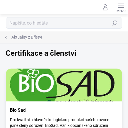
Přejít
na
obsah
Hledat
Aktuality z Bříství
Certifikace a členství
V
ý
p
i
s
č
l
Bio Sad
á
n
Pro kvalitní a hlavně ekologickou produkci našeho ovoce
k
jsme členy sdružení BioSad. Vznik občanského sdružení