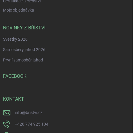
Certifikace a členství
Moje objednávka
NOVINKY Z BŘÍSTVÍ
Švestky 2026
Samosběry jahod 2026
První samosběr jahod
FACEBOOK
KONTAKT
info
@
bristvi.cz
+420 774 925 104