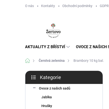
Přejít
O nás
Kontakty
Obchodní podmínky
GDPR
na
obsah
AKTUALITY Z BŘÍSTVÍ
OVOCE Z NAŠICH
Domů
Čerstvá zelenina
Brambory 10 kg bal.
P
Kategorie
o
Přeskočit
s
kategorie
t
Ovoce z našich sadů
r
Jablka
a
n
Hrušky