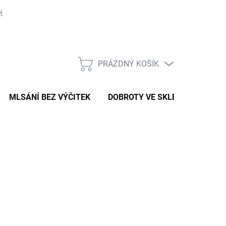
je objednávka
PRÁZDNÝ KOŠÍK
NÁKUPNÍ
KOŠÍK
MLSÁNÍ BEZ VÝČITEK
DOBROTY VE SKLE
VAŘENÍ
90 Kč
ná
:
LTE VARIANTU