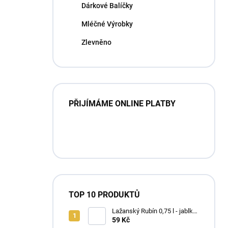
Dárkové Balíčky
Mléčné Výrobky
Zlevněno
PŘIJÍMÁME ONLINE PLATBY
TOP 10 PRODUKTŮ
Lažanský Rubín 0,75 l - jablko
s hruškou
59 Kč