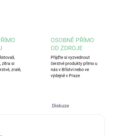
ZEPTAT SE
PŘÍMO
OSOBNĚ PŘÍMO
U
OD ZDROJE
stovali,
Přijďte si vyzvednout
zítra si
čerstvé produkty přímo u
stvé, zralé,
nás v Bříství nebo ve
výdejně v Praze
Diskuze