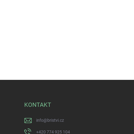
KONTAKT
info
@
bristvi.cz
+420 774 925 104