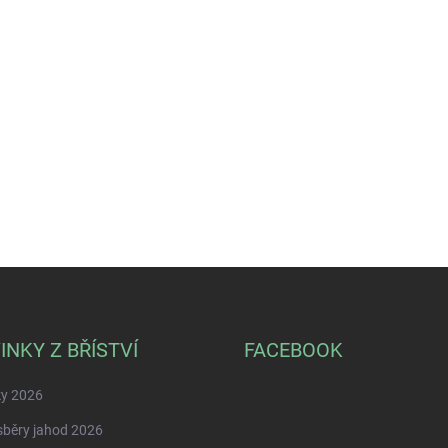
INKY Z BŘÍSTVÍ
FACEBOOK
ky 2026
běry jahod 2026