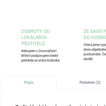
DOBROTY OD
ZE SADŮ 
LOKÁLNÍCH
DO KOŠÍK
PĚSTITELŮ
Včera jsme vypě
dnes objednáte, 
Nákupem v Ovocnářství
pochutnáte. Čer
Bříství podporujete české
skvělé
pěstitele ze srdce Kolínska
Popis
Podobné (2)