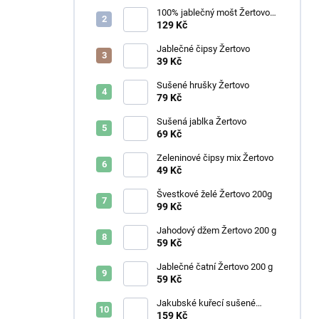
100% jablečný mošt Žertovo
3L
129 Kč
Jablečné čipsy Žertovo
39 Kč
Sušené hrušky Žertovo
79 Kč
Sušená jablka Žertovo
69 Kč
Zeleninové čipsy mix Žertovo
49 Kč
Švestkové želé Žertovo 200g
99 Kč
Jahodový džem Žertovo 200 g
59 Kč
Jablečné čatní Žertovo 200 g
59 Kč
Jakubské kuřecí sušené
maso - natural
159 Kč