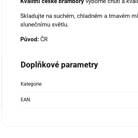
Kvalitní české brambory
výborné chuti a kvali
Skladujte na suchém, chladném a tmavém mí
slunečnímu světlu.
Původ:
ČR
Doplňkové parametry
Kategorie
:
EAN
: