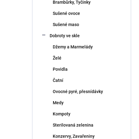
Brambůrky, Tyčinky
Sušené ovoce
Sušené maso
Dobroty ve skle
Džemy a Marmelády
Želé
Povidla
Čatní
Ovocné pyré, přesnídávky
Medy
Kompoty
Sterilovaná zelenina
Konzervy, Zavařeniny