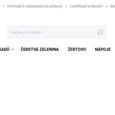
Formulář k odstoupení od smlouvy
Certifikace a členství
Mo
Hledat
 SADŮ
ČERSTVÁ ZELENINA
ŽERTOVO
NÁPOJE
Neohodnoceno
Podrobnosti hodnocení
1
Měr
cena
ZVO