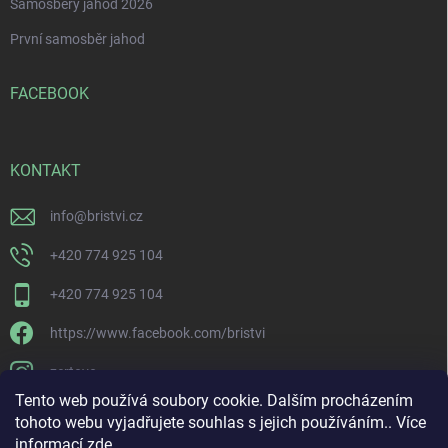
Samosběry jahod 2026
První samosběr jahod
FACEBOOK
KONTAKT
info
@
bristvi.cz
+420 774 925 104
+420 774 925 104
https://www.facebook.com/bristvi
zertovo
Tento web používá soubory cookie. Dalším procházením
tohoto webu vyjadřujete souhlas s jejich používáním.. Více
informací
zde
.