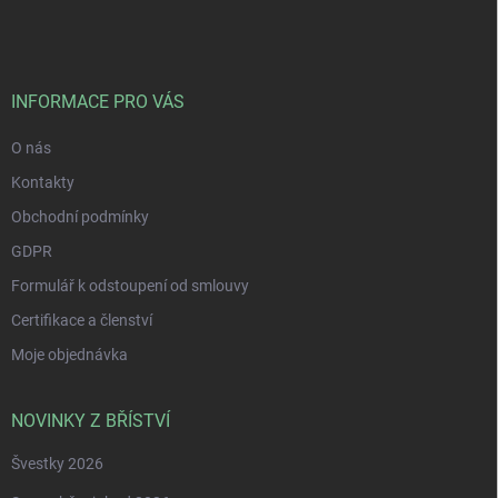
á
p
a
t
í
INFORMACE PRO VÁS
O nás
Kontakty
Obchodní podmínky
GDPR
Formulář k odstoupení od smlouvy
Certifikace a členství
Moje objednávka
NOVINKY Z BŘÍSTVÍ
Švestky 2026