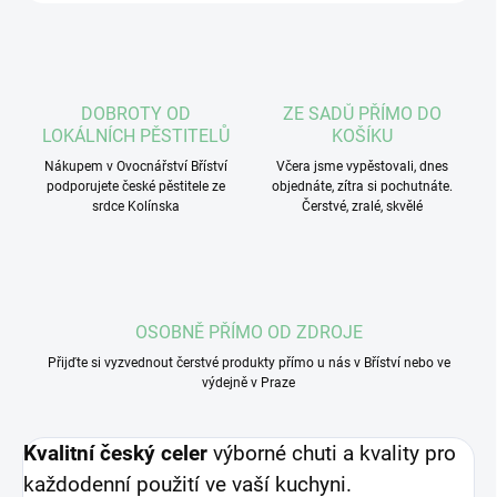
DOBROTY OD
ZE SADŮ PŘÍMO DO
LOKÁLNÍCH PĚSTITELŮ
KOŠÍKU
Nákupem v Ovocnářství Bříství
Včera jsme vypěstovali, dnes
podporujete české pěstitele ze
objednáte, zítra si pochutnáte.
srdce Kolínska
Čerstvé, zralé, skvělé
OSOBNĚ PŘÍMO OD ZDROJE
Přijďte si vyzvednout čerstvé produkty přímo u nás v Bříství nebo ve
výdejně v Praze
Kvalitní český celer
výborné chuti a kvality pro
každodenní použití ve vaší kuchyni.