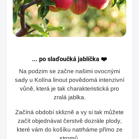
... po slaďoučká jablíčka
❤️
Na podzim se začne našimi ovocnými
sady u Kolína linout povědomá intenzivní
vůně, která je tak charakteristická pro
zralá jablka.
Začíná období sklizně a vy si tak můžete
začít objednávat čerstvě dozrále plody,
které vám do košíku natrháme přímo ze
stromů.