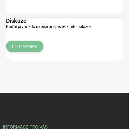
Diskuze
Buďte první, kdo napíše příspěvek k této položce.
Přidat komentář
Z
á
p
a
t
í
INFORMACE PRO VÁS