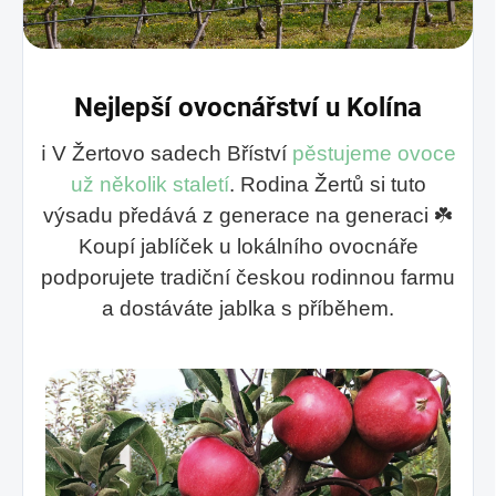
Nejlepší ovocnářství u Kolína
ℹ️
V Žertovo sadech Bříství
pěstujeme ovoce
už několik staletí
. Rodina Žertů si tuto
výsadu předává z generace na generaci ☘️
Koupí jablíček u lokálního ovocnáře
podporujete tradiční českou rodinnou farmu
a dostáváte jablka s příběhem.