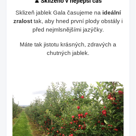
⌛
Sklizeno v nejlepší čas
Sklizeň jablek Gala časujeme na
ideální
zralost
tak, aby hned první plody obstály i
před nejmlsnějšími jazýčky.
Máte tak jistotu krásných, zdravých a
chutných jablek.