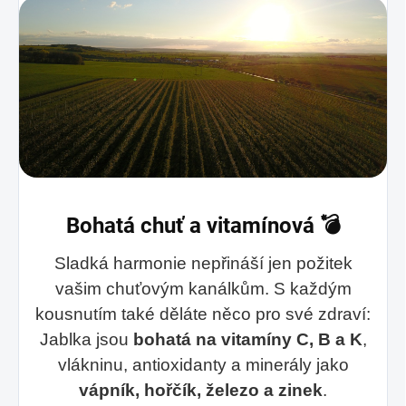
Bohatá chuť a vitamínová 💣
Sladká harmonie nepřináší jen požitek
vašim chuťovým kanálkům. S každým
kousnutím také děláte něco pro své zdraví:
Jablka jsou
bohatá na vitamíny C, B a K
,
vlákninu, antioxidanty a minerály jako
vápník, hořčík, železo a zinek
.