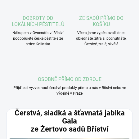
DOBROTY OD
ZE SADŮ PŘÍMO DO
LOKÁLNÍCH PĚSTITELŮ
KOŠÍKU
Nákupem v Ovocnářství Bříství
Včera jsme vypěstovali, dnes
podporujete české pěstitele ze
objednáte, zítra si pochutnáte.
srdce Kolínska
Čerstvé, zralé, skvělé
OSOBNĚ PŘÍMO OD ZDROJE
Přijďte si vyzvednout čerstvé produkty přímo u nás v Bříství nebo ve
výdejně v Praze
Čerstvá, sladká a šťavnatá jablka
Gala
ze Žertovo sadů Bříství