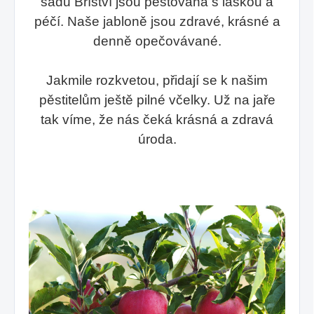
sadů Bříství jsou pěstována s láskou a
péčí. Naše jabloně jsou zdravé, krásné a
denně opečovávané.
Jakmile rozkvetou, přidají se k našim
pěstitelům ještě pilné včelky. Už na jaře
tak víme, že nás čeká krásná a zdravá
úroda.