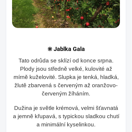
❇️
Jablka Gala
Tato odrůda se sklízí od konce srpna.
Plody jsou středně velké, kulovité až
mírně kuželovité. Slupka je tenká, hladká,
žlutě zbarvená s červeným až oranžovo-
červeným žíháním.
Dužina je světle krémová, velmi šťavnatá
a jemně křupavá, s typickou sladkou chutí
a minimální kyselinkou.