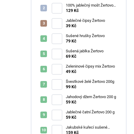
100% jablečný mošt Žertovo
3L
129 Kč
Jablečné čipsy Žertovo
39 Kč
Sušené hrušky Žertovo
79 Kč
Sušená jablka Žertovo
69 Kč
Zeleninové čipsy mix Žertovo
49 Kč
Švestkové želé Žertovo 200g
99 Kč
Jahodový džem Žertovo 200 g
59 Kč
Jablečné čatní Žertovo 200 g
59 Kč
Jakubské kuřecí sušené
maso - natural
159 Kč