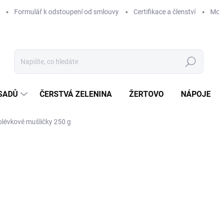
Formulář k odstoupení od smlouvy
Certifikace a členství
Mo
Hledat
 SADŮ
ČERSTVÁ ZELENINA
ŽERTOVO
NÁPOJE
olévkové mušličky 250 g
Neohodnoceno
Podrobnosti hodnocení
49
Měr
196 
cena
DOS