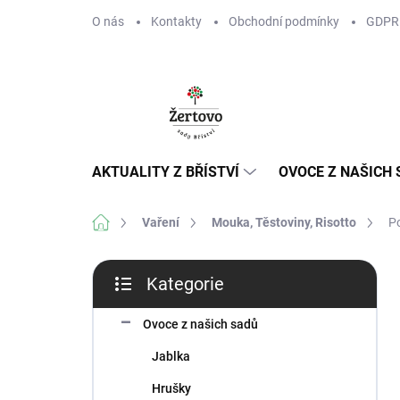
Přejít
O nás
Kontakty
Obchodní podmínky
GDPR
na
obsah
AKTUALITY Z BŘÍSTVÍ
OVOCE Z NAŠICH
Domů
Vaření
Mouka, Těstoviny, Risotto
P
P
Kategorie
o
Přeskočit
s
kategorie
t
Ovoce z našich sadů
r
Jablka
a
n
Hrušky