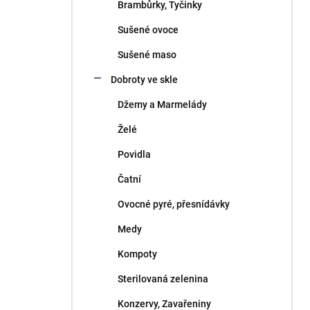
Brambůrky, Tyčinky
Sušené ovoce
Sušené maso
Dobroty ve skle
Džemy a Marmelády
Želé
Povidla
Čatní
Ovocné pyré, přesnídávky
Medy
Kompoty
Sterilovaná zelenina
Konzervy, Zavařeniny