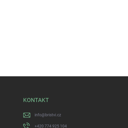
KONTAKT
info
@
bristvi.cz
+420 774 925 104