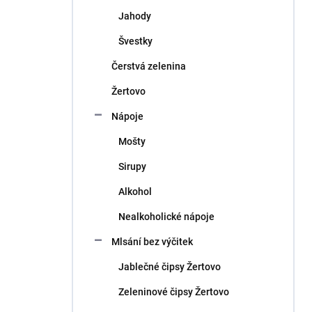
n
Jahody
í
p
Švestky
a
n
Čerstvá zelenina
e
Žertovo
l
Nápoje
Mošty
Sirupy
Alkohol
Nealkoholické nápoje
Mlsání bez výčitek
Jablečné čipsy Žertovo
Zeleninové čipsy Žertovo