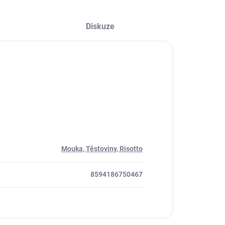
Diskuze
Mouka, Těstoviny, Risotto
8594186750467