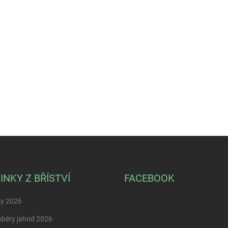
INKY Z BŘÍSTVÍ
FACEBOOK
ky 2026
běry jahod 2026