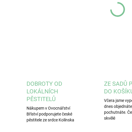
DOBROTY OD
ZE SADŮ 
LOKÁLNÍCH
DO KOŠÍK
PĚSTITELŮ
Včera jsme vypě
dnes objednáte, 
Nákupem v Ovocnářství
pochutnáte. Čer
Bříství podporujete české
skvělé
pěstitele ze srdce Kolínska