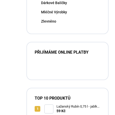
Dárkové Balíčky
Mléčné Výrobky
Zlevněno
PŘIJÍMÁME ONLINE PLATBY
TOP 10 PRODUKTŮ
Lažanský Rubín 0,75 l - jablko
s hruškou
59 Kč