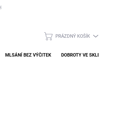
je objednávka
PRÁZDNÝ KOŠÍK
NÁKUPNÍ
KOŠÍK
MLSÁNÍ BEZ VÝČITEK
DOBROTY VE SKLE
VAŘENÍ
 Kč
ná
Kč / 1 kg
:
TUPNÉ POUZE NA PRODEJNĚ V BŘÍSTVÍ