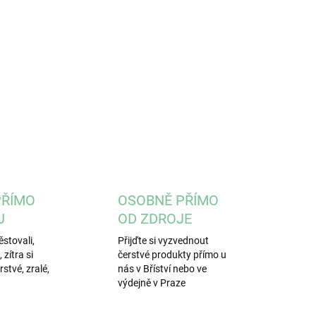
ZEPTAT SE
PŘÍMO
OSOBNĚ PŘÍMO
U
OD ZDROJE
stovali,
Přijďte si vyzvednout
zítra si
čerstvé produkty přímo u
stvé, zralé,
nás v Bříství nebo ve
výdejně v Praze