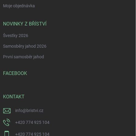
Moje objednávka
NOVINKY Z BŘÍSTVÍ
Švestky 2026
Samosběry jahod 2026
První samosběr jahod
FACEBOOK
KONTAKT
info
@
bristvi.cz
+420 774 925 104
+420 774 925 104