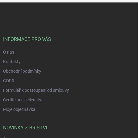
Z
á
p
a
t
í
INFORMACE PRO VÁS
O nás
Kontakty
Obchodní podmínky
GDPR
Formulář k odstoupení od smlouvy
Certifikace a členství
Moje objednávka
NOVINKY Z BŘÍSTVÍ