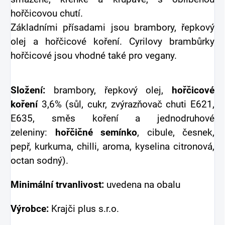
hořčicovou chutí.
Základními přísadami jsou brambory, řepkový
olej a hořčicové koření. Cyrilovy brambůrky
hořčicové jsou vhodné také pro vegany.
Složení:
brambory, řepkový olej,
hořčicové
koření
3,6% (sůl, cukr, zvýrazňovač chuti E621,
E635, směs koření a jednodruhové
zeleniny:
hořčičné semínko
, cibule, česnek,
pepř, kurkuma, chilli, aroma, kyselina citronová,
octan sodný).
Minimální trvanlivost:
uvedena na obalu
Výrobce:
Krajči plus s.r.o.