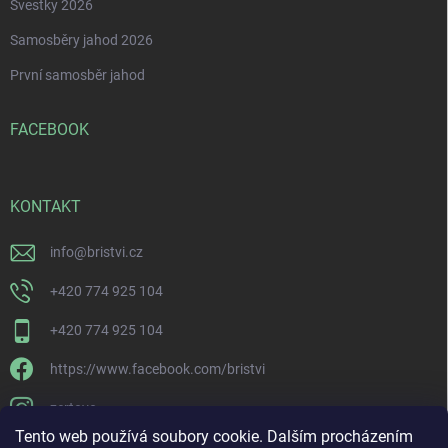
Švestky 2026
Samosběry jahod 2026
První samosběr jahod
FACEBOOK
KONTAKT
info
@
bristvi.cz
+420 774 925 104
+420 774 925 104
https://www.facebook.com/bristvi
zertovo
Tento web používá soubory cookie. Dalším procházením