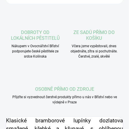
DOBROTY OD
ZE SADŮ PŘÍMO DO
LOKÁLNÍCH PĚSTITELŮ
KOŠÍKU
Nákupem v Ovocnářství Bříství
Včera jsme vypěstovali, dnes
podporujete české pěstitele ze
objednáte, zítra si pochutnáte.
srdce Kolínska
Čerstvé, zralé, skvělé
OSOBNĚ PŘÍMO OD ZDROJE
Přijďte si vyzvednout čerstvé produkty přímo u nás v Bříství nebo ve
výdejně v Praze
Klasické bramborové lupínky dozlatova
smažené, křehké a křupavé, s oblíbenou