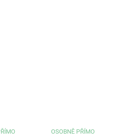
IANTA
−
+
Přidat do košíku
Křupavá a chutná svačina ze zeleniny.
otnost:
30 a 80 g
ILNÍ INFORMACE
ZEPTAT SE
PŘÍMO
OSOBNĚ PŘÍMO