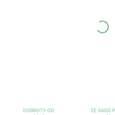
VAR
❤️ 
Hm
DETA
DOBROTY OD
ZE SADŮ 