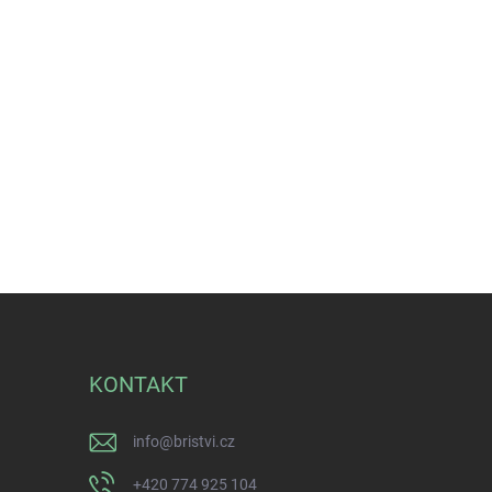
KONTAKT
info
@
bristvi.cz
+420 774 925 104