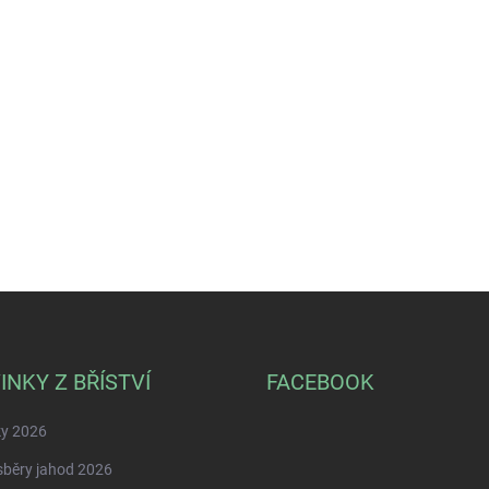
INKY Z BŘÍSTVÍ
FACEBOOK
ky 2026
běry jahod 2026