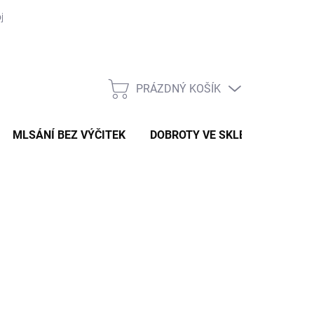
je objednávka
PRÁZDNÝ KOŠÍK
NÁKUPNÍ
KOŠÍK
MLSÁNÍ BEZ VÝČITEK
DOBROTY VE SKLE
VAŘENÍ
d
49 Kč
ná
LTE VARIANTU
: