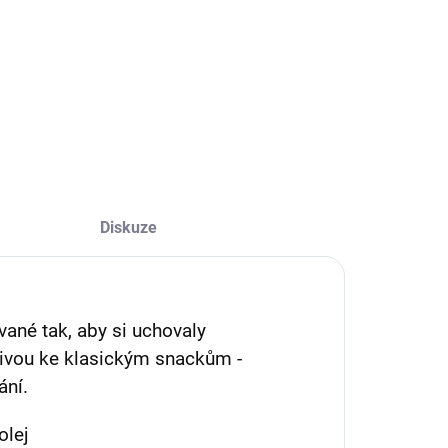
ertovo
49 Kč
Detail
Diskuze
vané tak, aby si uchovaly
ativou ke klasickým snackům -
ání.
olej