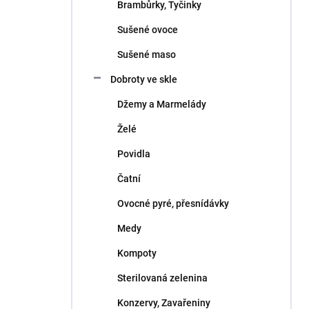
Brambůrky, Tyčinky
Sušené ovoce
Sušené maso
Dobroty ve skle
Džemy a Marmelády
Želé
Povidla
Čatní
Ovocné pyré, přesnídávky
Medy
Kompoty
Sterilovaná zelenina
Konzervy, Zavařeniny