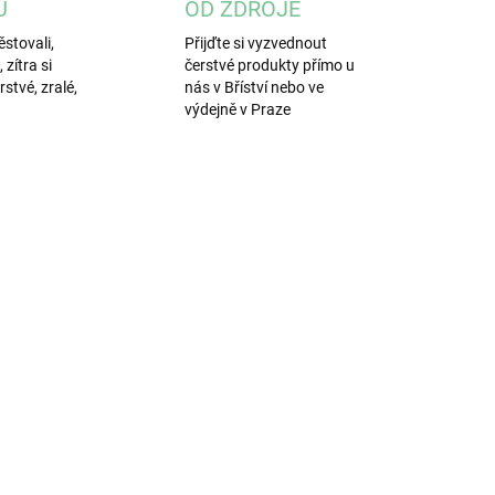
U
OD ZDROJE
stovali,
Přijďte si vyzvednout
zítra si
čerstvé produkty přímo u
stvé, zralé,
nás v Bříství nebo ve
výdejně v Praze
SKLADEM
(1 KS)
eleninové
ipsy petržel