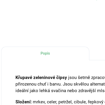
Žertovo
Žertovo
Ž
49 Kč
49 Kč
Do košíku
Detail
Popis
Křupavé zeleninové čipsy
jsou šetrně zpraco
přirozenou chuť i barvu. Jsou skvělou altern
ideální jako lehká svačina nebo zdravější mls
Složení:
mrkev, celer, petržel, cibule, řepkový 