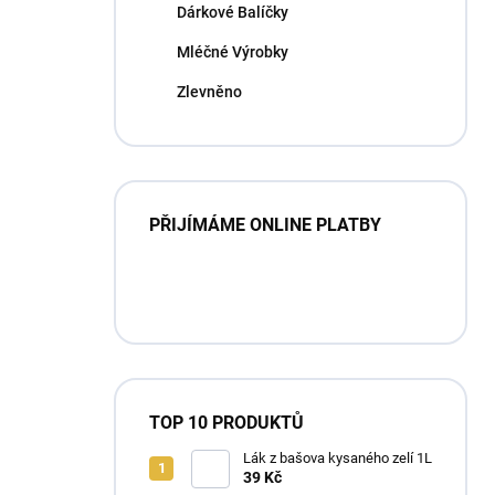
Dárkové Balíčky
Mléčné Výrobky
Zlevněno
PŘIJÍMÁME ONLINE PLATBY
TOP 10 PRODUKTŮ
Lák z bašova kysaného zelí 1L
39 Kč