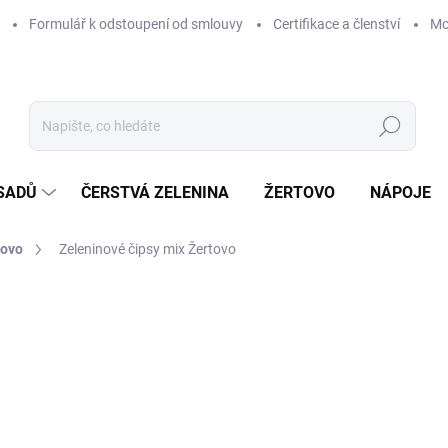
Formulář k odstoupení od smlouvy
Certifikace a členství
Mo
Hledat
 SADŮ
ČERSTVÁ ZELENINA
ŽERTOVO
NÁPOJE
tovo
Zeleninové čipsy mix Žertovo
Neohodnoceno
Podrobnosti hodnocení
o
Měr
ZVO
cena