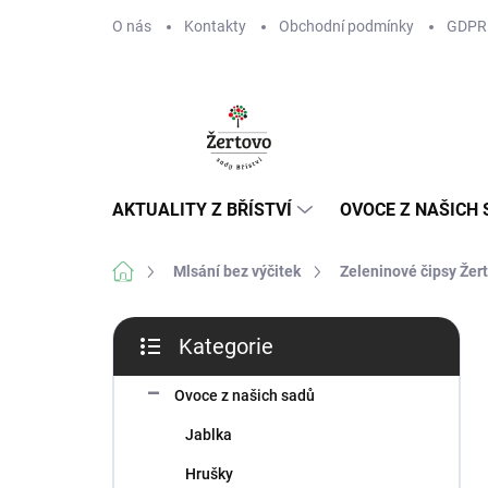
Přejít
O nás
Kontakty
Obchodní podmínky
GDPR
na
obsah
AKTUALITY Z BŘÍSTVÍ
OVOCE Z NAŠICH
Domů
Mlsání bez výčitek
Zeleninové čipsy Žer
P
Kategorie
o
Přeskočit
s
kategorie
t
Ovoce z našich sadů
r
Jablka
a
n
Hrušky