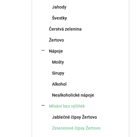
n
Jahody
í
p
Švestky
a
n
Čerstvá zelenina
e
Žertovo
l
Nápoje
Mošty
Sirupy
Alkohol
Nealkoholické nápoje
Mlsání bez výčitek
Jablečné čipsy Žertovo
Zeleninové čipsy Žertovo