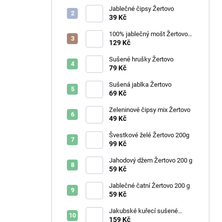
Jablečné čipsy Žertovo
39 Kč
100% jablečný mošt Žertovo
3L
129 Kč
Sušené hrušky Žertovo
79 Kč
Sušená jablka Žertovo
69 Kč
Zeleninové čipsy mix Žertovo
49 Kč
Švestkové želé Žertovo 200g
99 Kč
Jahodový džem Žertovo 200 g
59 Kč
Jablečné čatní Žertovo 200 g
59 Kč
Jakubské kuřecí sušené
maso - natural
159 Kč