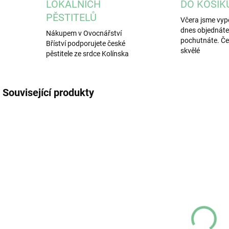
LOKÁLNÍCH
DO KOŠÍK
PĚSTITELŮ
Včera jsme vypě
dnes objednáte, 
Nákupem v Ovocnářství
pochutnáte. Čer
Bříství podporujete české
skvělé
pěstitele ze srdce Kolínska
Související produkty
SKLADEM
MOMENTÁLNĚ
(2 KS)
NEDOSTUPNÉ
Zeleninové
Zeleninové
Z
čipsy cibule
čipsy mrkev
č