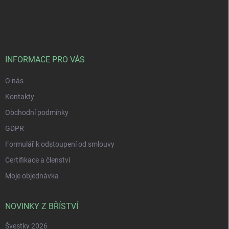
Z
á
p
a
t
í
INFORMACE PRO VÁS
O nás
Kontakty
Obchodní podmínky
GDPR
Formulář k odstoupení od smlouvy
Certifikace a členství
Moje objednávka
NOVINKY Z BŘÍSTVÍ
Švestky 2026