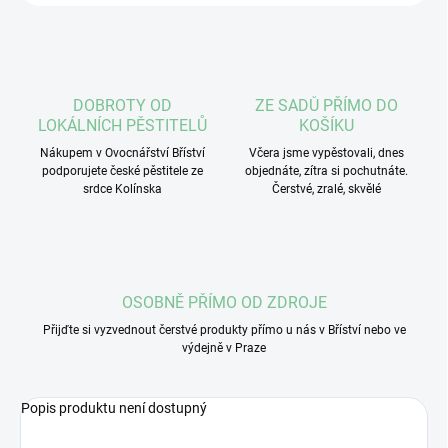
DOBROTY OD
ZE SADŮ PŘÍMO DO
LOKÁLNÍCH PĚSTITELŮ
KOŠÍKU
Nákupem v Ovocnářství Bříství
Včera jsme vypěstovali, dnes
podporujete české pěstitele ze
objednáte, zítra si pochutnáte.
srdce Kolínska
Čerstvé, zralé, skvělé
OSOBNĚ PŘÍMO OD ZDROJE
Přijďte si vyzvednout čerstvé produkty přímo u nás v Bříství nebo ve
výdejně v Praze
Popis produktu není dostupný