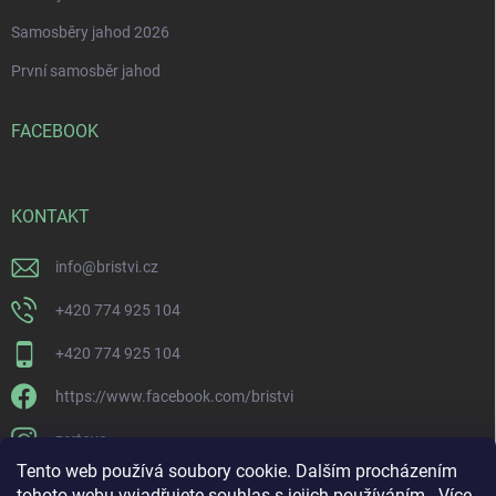
Samosběry jahod 2026
První samosběr jahod
FACEBOOK
KONTAKT
info
@
bristvi.cz
+420 774 925 104
+420 774 925 104
https://www.facebook.com/bristvi
zertovo
Tento web používá soubory cookie. Dalším procházením
tohoto webu vyjadřujete souhlas s jejich používáním.. Více