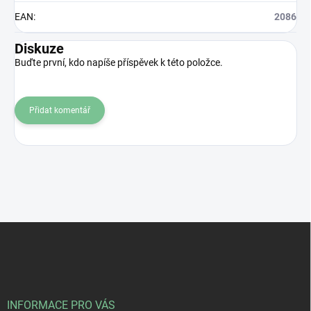
EAN
:
2086
Diskuze
Buďte první, kdo napíše příspěvek k této položce.
Přidat komentář
Z
á
p
a
t
í
INFORMACE PRO VÁS