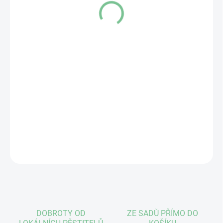
139 Kč
Měrná
330,95 Kč / 1 kg
cena:
MOMENTÁLNĚ NEDOSTUPNÉ
ZEPTAT SE
DOBROTY OD
ZE SADŮ PŘÍMO DO