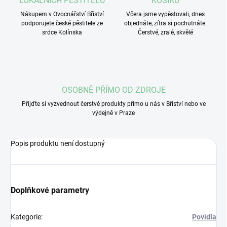
LOKÁLNÍCH PĚSTITELŮ
KOŠÍKU
Nákupem v Ovocnářství Bříství
Včera jsme vypěstovali, dnes
podporujete české pěstitele ze
objednáte, zítra si pochutnáte.
srdce Kolínska
Čerstvé, zralé, skvělé
OSOBNĚ PŘÍMO OD ZDROJE
Přijďte si vyzvednout čerstvé produkty přímo u nás v Bříství nebo ve
výdejně v Praze
Popis produktu není dostupný
Doplňkové parametry
Kategorie
:
Povidla