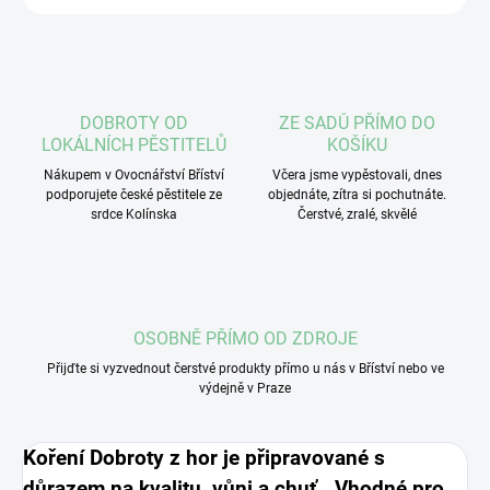
DOBROTY OD
ZE SADŮ PŘÍMO DO
LOKÁLNÍCH PĚSTITELŮ
KOŠÍKU
Nákupem v Ovocnářství Bříství
Včera jsme vypěstovali, dnes
podporujete české pěstitele ze
objednáte, zítra si pochutnáte.
srdce Kolínska
Čerstvé, zralé, skvělé
OSOBNĚ PŘÍMO OD ZDROJE
Přijďte si vyzvednout čerstvé produkty přímo u nás v Bříství nebo ve
výdejně v Praze
Koření Dobroty z hor je připravované s
důrazem na kvalitu, vůni a chuť. Vhodné pro