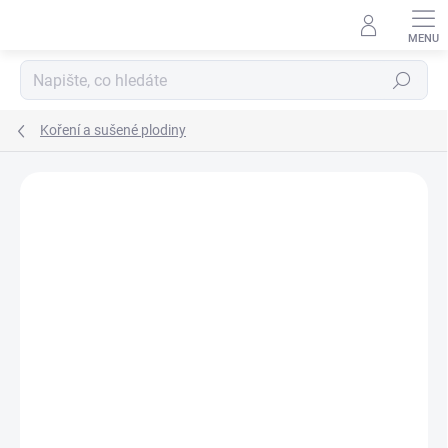
Přejít
na
obsah
Hledat
Koření a sušené plodiny
Neohodnoceno
Podrobnosti hodnocení