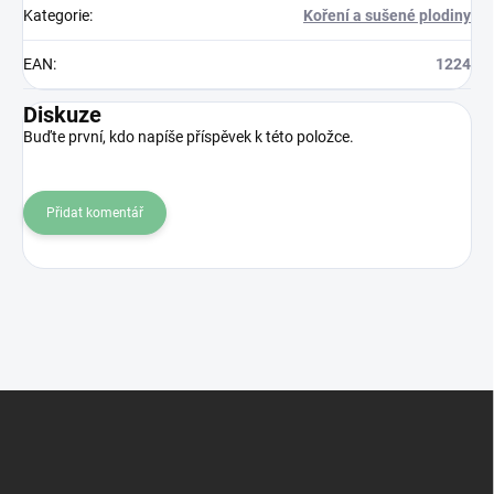
Kategorie
:
Koření a sušené plodiny
EAN
:
1224
Diskuze
Buďte první, kdo napíše příspěvek k této položce.
Přidat komentář
Z
á
p
a