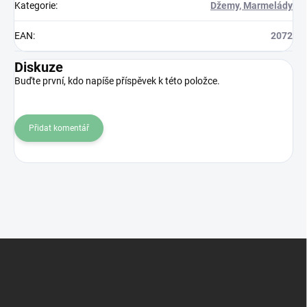
Kategorie
:
Džemy, Marmelády
EAN
:
2072
Diskuze
Buďte první, kdo napíše příspěvek k této položce.
Přidat komentář
Z
á
p
a
t