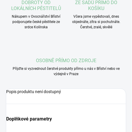
DOBROTY OD
ZE SADŮ PŘÍMO DO
LOKÁLNÍCH PĚSTITELŮ
KOŠÍKU
Nákupem v Ovocnářství Bříství
Včera jsme vypěstovali, dnes
podporujete české pěstitele ze
objednáte, zítra si pochutnáte.
srdce Kolínska
Čerstvé, zralé, skvělé
OSOBNĚ PŘÍMO OD ZDROJE
Přijďte si vyzvednout čerstvé produkty přímo u nás v Bříství nebo ve
výdejně v Praze
Popis produktu není dostupný
Doplňkové parametry