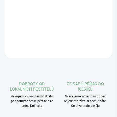
Vyberte si variantu vyladěnou skořicí, vanilkou,
rumem nebo kardamomem.
Hmotnost:
200 g
DETAILNÍ INFORMACE
ZEPTAT SE
DOBROTY OD
ZE SADŮ PŘÍMO DO
LOKÁLNÍCH PĚSTITELŮ
KOŠÍKU
Nákupem v Ovocnářství Bříství
Včera jsme vypěstovali, dnes
podporujete české pěstitele ze
objednáte, zítra si pochutnáte.
srdce Kolínska
Čerstvé, zralé, skvělé