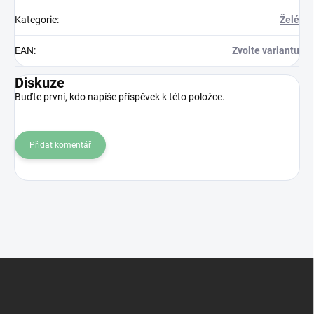
Kategorie
:
Želé
EAN
:
Zvolte variantu
Diskuze
Buďte první, kdo napíše příspěvek k této položce.
Přidat komentář
Z
á
p
a