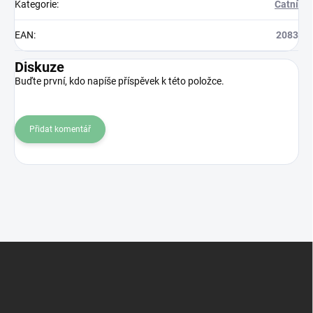
Kategorie
:
Čatní
EAN
:
2083
Diskuze
Buďte první, kdo napíše příspěvek k této položce.
Přidat komentář
Z
á
p
a
t