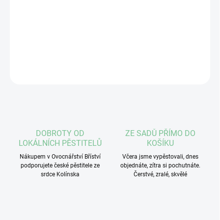
Hmotnost:
200 g
DETAILNÍ INFORMACE
ZEPTAT SE
DOBROTY OD
ZE SADŮ PŘÍMO DO
LOKÁLNÍCH PĚSTITELŮ
KOŠÍKU
Nákupem v Ovocnářství Bříství
Včera jsme vypěstovali, dnes
podporujete české pěstitele ze
objednáte, zítra si pochutnáte.
srdce Kolínska
Čerstvé, zralé, skvělé