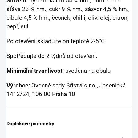
Složení:
dýně hokaido 54 % hm., pomeranč.
šťáva 23 % hm., cukr 9 % hm., zázvor 4,5 % hm.,
cibule 4,5 % hm., česnek, chilli, oliv. olej, citron,
pepř, sůl.
Po otevření skladujte při teplotě 2-5°C.
Spotřebujte do 2 týdnů od otevření.
Minimální trvanlivost:
uvedena na obalu
Výrobce:
Ovocné sady Bříství s.r.o., Jesenická
1412/24, 106 00 Praha 10
Doplňkové parametry