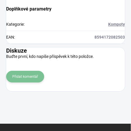
Doplňkové parametry
Kategorie
:
Kompoty
EAN
:
8594172082503
Diskuze
Buďte první, kdo napíše příspěvek k této položce.
Přidat komentář
Z