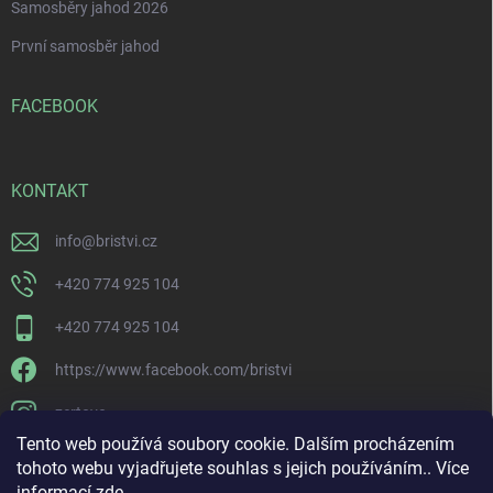
Samosběry jahod 2026
První samosběr jahod
FACEBOOK
KONTAKT
info
@
bristvi.cz
+420 774 925 104
+420 774 925 104
https://www.facebook.com/bristvi
zertovo
Tento web používá soubory cookie. Dalším procházením
tohoto webu vyjadřujete souhlas s jejich používáním.. Více
informací
zde
.