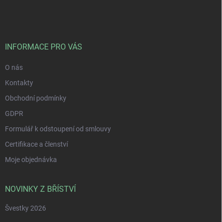
á
p
a
t
í
INFORMACE PRO VÁS
O nás
Kontakty
Obchodní podmínky
GDPR
Formulář k odstoupení od smlouvy
Certifikace a členství
Moje objednávka
NOVINKY Z BŘÍSTVÍ
Švestky 2026