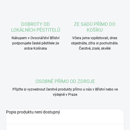
DOBROTY OD
ZE SADŮ PŘÍMO DO
LOKÁLNÍCH PĚSTITELŮ
KOŠÍKU
Nákupem v Ovocnářství Bříství
Včera jsme vypěstovali, dnes
podporujete české pěstitele ze
objednáte, zítra si pochutnáte.
srdce Kolínska
Čerstvé, zralé, skvělé
OSOBNĚ PŘÍMO OD ZDROJE
Přijďte si vyzvednout čerstvé produkty přímo u nás v Bříství nebo ve
výdejně v Praze
Popis produktu není dostupný