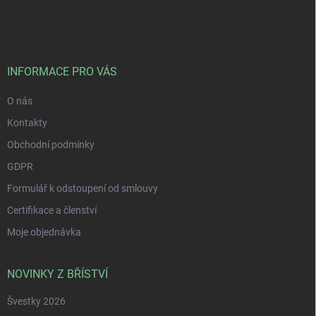
á
p
a
t
í
INFORMACE PRO VÁS
O nás
Kontakty
Obchodní podmínky
GDPR
Formulář k odstoupení od smlouvy
Certifikace a členství
Moje objednávka
NOVINKY Z BŘÍSTVÍ
Švestky 2026