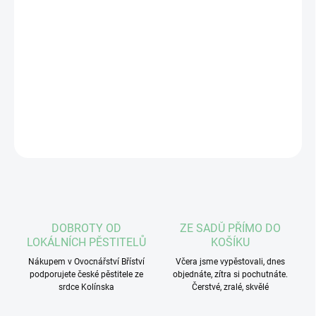
Malé modré míčky, které se v létě kutálí našimi
lesy – kdo by je nemiloval. V borůvkových
REBARBERRY jich najdeš plné hrsti.
Hmotnost: 50 g
DETAILNÍ INFORMACE
ZEPTAT SE
DOBROTY OD
ZE SADŮ PŘÍMO DO
LOKÁLNÍCH PĚSTITELŮ
KOŠÍKU
Nákupem v Ovocnářství Bříství
Včera jsme vypěstovali, dnes
podporujete české pěstitele ze
objednáte, zítra si pochutnáte.
srdce Kolínska
Čerstvé, zralé, skvělé