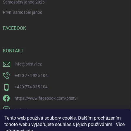
Samosběry jahod 2026
První samosběr jahod
FACEBOOK
KONTAKT
info
@
bristvi.cz
+420 774 925 104
+420 774 925 104
https://www.facebook.com/bristvi
zertovo
Tento web používá soubory cookie. Dalším procházením
tohoto webu vyjadřujete souhlas s jejich používáním.. Více
informací
zde
.