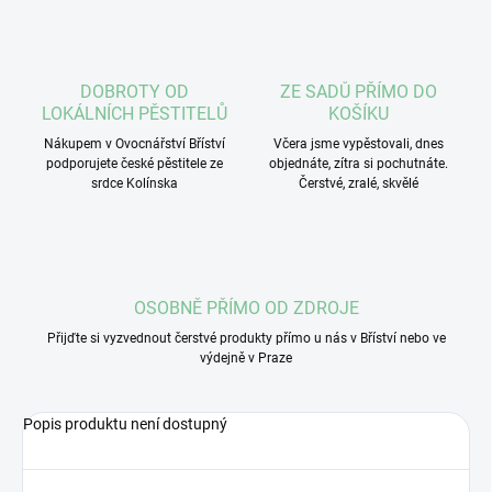
DOBROTY OD
ZE SADŮ PŘÍMO DO
LOKÁLNÍCH PĚSTITELŮ
KOŠÍKU
Nákupem v Ovocnářství Bříství
Včera jsme vypěstovali, dnes
podporujete české pěstitele ze
objednáte, zítra si pochutnáte.
srdce Kolínska
Čerstvé, zralé, skvělé
OSOBNĚ PŘÍMO OD ZDROJE
Přijďte si vyzvednout čerstvé produkty přímo u nás v Bříství nebo ve
výdejně v Praze
Popis produktu není dostupný