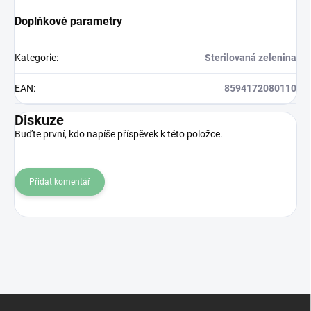
Doplňkové parametry
Kategorie
:
Sterilovaná zelenina
EAN
:
8594172080110
Diskuze
Buďte první, kdo napíše příspěvek k této položce.
Přidat komentář
Z