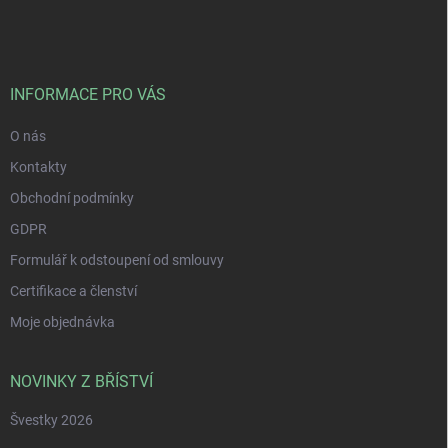
á
p
a
t
í
INFORMACE PRO VÁS
O nás
Kontakty
Obchodní podmínky
GDPR
Formulář k odstoupení od smlouvy
Certifikace a členství
Moje objednávka
NOVINKY Z BŘÍSTVÍ
Švestky 2026